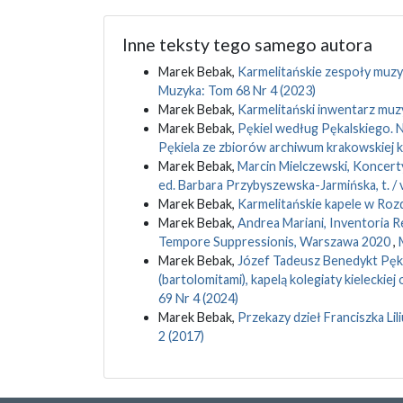
Inne teksty tego samego autora
Marek Bebak,
Karmelitańskie zespoły muzyc
Muzyka: Tom 68 Nr 4 (2023)
Marek Bebak,
Karmelitański inwentarz muz
Marek Bebak,
Pękiel według Pękalskiego. N
Pękiela ze zbiorów archiwum krakowskiej k
Marek Bebak,
Marcin Mielczewski, Koncert
ed. Barbara Przybyszewska-Jarmińska, t. /
Marek Bebak,
Karmelitańskie kapele w Roz
Marek Bebak,
Andrea Mariani, Inventoria R
Tempore Suppressionis, Warszawa 2020
,
Marek Bebak,
Józef Tadeusz Benedykt Pękal
(bartolomitami), kapelą kolegiaty kielecki
69 Nr 4 (2024)
Marek Bebak,
Przekazy dzieł Franciszka Lil
2 (2017)