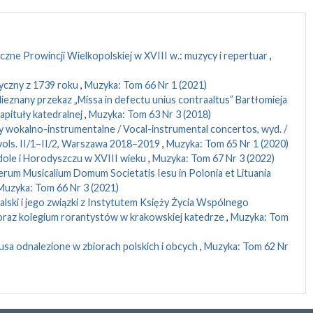
zne Prowincji Wielkopolskiej w XVIII w.: muzycy i repertuar
,
yczny z 1739 roku
,
Muzyka: Tom 66 Nr 1 (2021)
ieznany przekaz „Missa in defectu unius contraaltus” Bartłomieja
apituły katedralnej
,
Muzyka: Tom 63 Nr 3 (2018)
y wokalno-instrumentalne / Vocal-instrumental concertos, wyd. /
 vols. II/1–II/2, Warszawa 2018–2019
,
Muzyka: Tom 65 Nr 1 (2020)
dole i Horodyszczu w XVIII wieku
,
Muzyka: Tom 67 Nr 3 (2022)
erum Musicalium Domum Societatis Iesu in Polonia et Lituania
Muzyka: Tom 66 Nr 3 (2021)
ski i jego związki z Instytutem Księży Życia Wspólnego
ej oraz kolegium rorantystów w krakowskiej katedrze
,
Muzyka: Tom
iusa odnalezione w zbiorach polskich i obcych
,
Muzyka: Tom 62 Nr