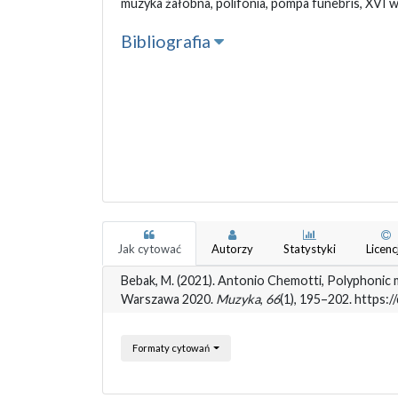
muzyka żałobna, polifonia, pompa funebris, XVI w
Bibliografia
Jak cytować
Autorzy
Statystyki
Licenc
Bebak, M. (2021). Antonio Chemotti, Polyphonic mu
Warszawa 2020.
Muzyka
,
66
(1), 195–202. https:
Formaty cytowań