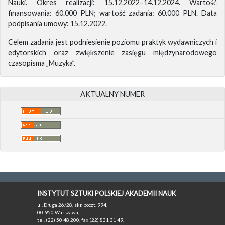
Nauki. Okres realizacji: 15.12.2022–14.12.2024. Wartość
finansowania: 60.000 PLN; wartość zadania: 60.000 PLN. Data
podpisania umowy: 15.12.2022.
Celem zadania jest podniesienie poziomu praktyk wydawniczych i
edytorskich oraz zwiększenie zasięgu międzynarodowego
czasopisma „Muzyka”.
AKTUALNY NUMER
INSTYTUT SZTUKI POLSKIEJ AKADEMII NAUK
ul. Długa 26/28, skr. poczt. 994,
00-950 Warszawa,
tel. (22) 50 48 200, fax (22) 831 31 49,