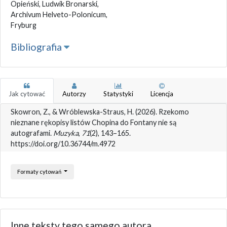
Opieński, Ludwik Bronarski,
Archivum Helveto-Polonicum,
Fryburg
Bibliografia
Jak cytować
Autorzy
Statystyki
Licencja
Skowron, Z., & Wróblewska-Straus, H. (2026). Rzekomo
nieznane rękopisy listów Chopina do Fontany nie są
autografami.
Muzyka
,
71
(2), 143–165.
https://doi.org/10.36744/m.4972
Formaty cytowań
Inne teksty tego samego autora