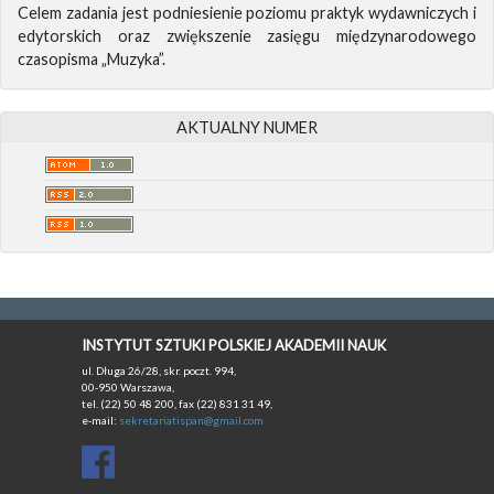
Celem zadania jest podniesienie poziomu praktyk wydawniczych i
edytorskich oraz zwiększenie zasięgu międzynarodowego
czasopisma „Muzyka”.
AKTUALNY NUMER
INSTYTUT SZTUKI POLSKIEJ AKADEMII NAUK
ul. Długa 26/28, skr. poczt. 994,
00-950 Warszawa,
tel. (22) 50 48 200, fax (22) 831 31 49,
e-mail:
sekretariatispan@gmail.com