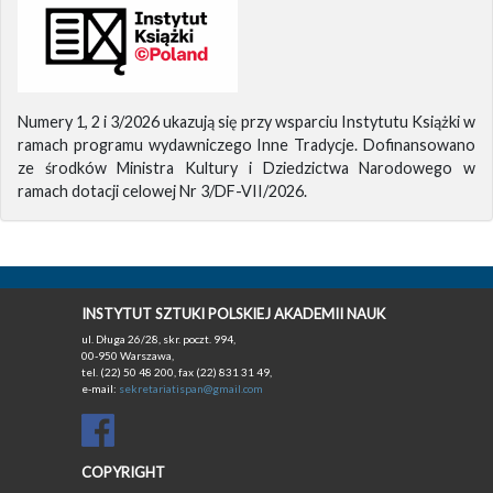
Numery 1, 2 i 3/2026 ukazują się przy wsparciu Instytutu Książki w
ramach programu wydawniczego Inne Tradycje. Dofinansowano
ze środków Ministra Kultury i Dziedzictwa Narodowego w
ramach dotacji celowej Nr 3/DF-VII/2026.
INSTYTUT SZTUKI POLSKIEJ AKADEMII NAUK
ul. Długa 26/28, skr. poczt. 994,
00-950 Warszawa,
tel. (22) 50 48 200, fax (22) 831 31 49,
e-mail:
sekretariatispan@gmail.com
COPYRIGHT