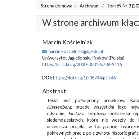
Strona domowa
Archiwum
Tom 69 Nr 3 (20
W stronę archiwum-kłąc
Marcin Kościelniak
marcin.koscielniak@uj.edu.pl
Uniwersytet Jagielloński, Kraków
(Polska)
https://orcid.org/0000-0001-8738-9116
DOI:
https://doi.org/10.36744/pt.546
Abstrakt
Tekst jest poświęcony projektowi Ka
Klassenberg
, przede wszystkim jego najwa
odsłonie,
Ekstazy
. Tytułowa bohaterka repr
siedemdziesiątych, które nie weszły do 
umieszcza projekt w horyzoncie twórczoś
pokrewnych prac z pola zwrotu historiografi