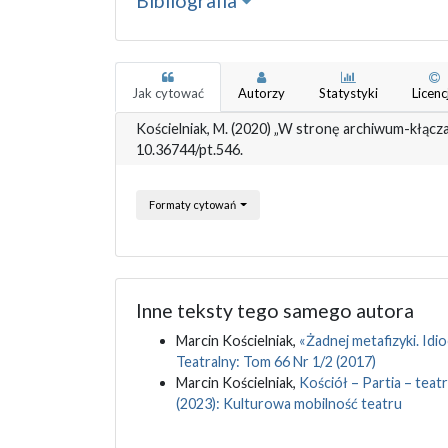
Bibliografia
Jak cytować
Autorzy
Statystyki
Licenc
Kościelniak, M. (2020) „W stronę archiwum-kłącz
10.36744/pt.546.
Formaty cytowań
Inne teksty tego samego autora
Marcin Kościelniak,
«Żadnej metafizyki. Idi
Teatralny: Tom 66 Nr 1/2 (2017)
Marcin Kościelniak,
Kościół – Partia – tea
(2023): Kulturowa mobilność teatru