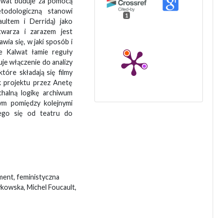
Kalwat buduje za pomocą
todologiczną stanowi
1
ultem i Derridą) jako
twarza i zarazem jest
wia się, w jaki sposób i
e Kalwat łamie reguły
uje włączenie do analizy
 które składają się filmy
k projektu przez Anetę
chalną logikę archiwum
ym pomiędzy kolejnymi
cego się od teatru do
ment, feministyczna
kowska, Michel Foucault,