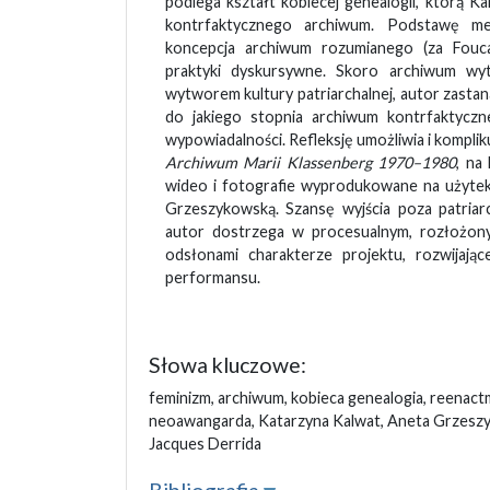
podlega kształt kobiecej genealogii, którą 
kontrfaktycznego archiwum. Podstawę me
koncepcja archiwum rozumianego (za Fouca
praktyki dyskursywne. Skoro archiwum wy
wytworem kultury patriarchalnej, autor zastana
do jakiego stopnia archiwum kontrfaktyczn
wypowiadalności. Refleksję umożliwia i komplik
Archiwum Marii Klassenberg 1970–1980
, na
wideo i fotografie wyprodukowane na użyte
Grzeszykowską. Szansę wyjścia poza patriar
autor dostrzega w procesualnym, rozłożon
odsłonami charakterze projektu, rozwijają
performansu.
Słowa kluczowe:
feminizm, archiwum, kobieca genealogia, reenact
neoawangarda, Katarzyna Kalwat, Aneta Grzeszy
Jacques Derrida