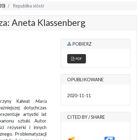
20)
Republika sióstr
za: Aneta Klassenberg
POBIERZ
PDF
OPUBLIKOWANE
2020-11-11
tarzyny Kalwat
Maria
żniejszej dotychczas
ezentuje artystki lat
CITED BY / SHARE
kanonu sztuki. Autor
ci reżyserki i innych
cznego. Problematyzacji