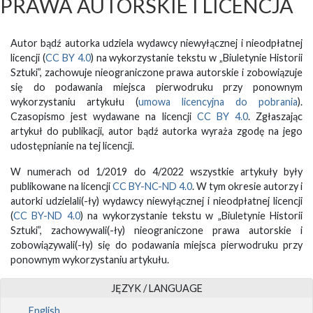
PRAWA AUTORSKIE I LICENCJA
Autor bądź autorka udziela wydawcy niewyłącznej i nieodpłatnej
licencji (
CC BY 4.0
) na wykorzystanie tekstu w „Biuletynie Historii
Sztuki”, zachowuje nieograniczone prawa autorskie i zobowiązuje
się do podawania miejsca pierwodruku przy ponownym
wykorzystaniu artykułu (
umowa licencyjna do pobrania
).
Czasopismo jest wydawane na licencji
CC BY 4.0
. Zgłaszając
artykuł do publikacji, autor bądź autorka wyraża zgodę na jego
udostępnianie na tej licencji.
W numerach od 1/2019 do 4/2022 wszystkie artykuły były
publikowane na licencji
CC BY-NC-ND 4.0
. W tym okresie autorzy i
autorki udzielali(-ły) wydawcy niewyłącznej i nieodpłatnej licencji
(
CC BY-ND 4.0
) na wykorzystanie tekstu w „Biuletynie Historii
Sztuki”, zachowywali(-ły) nieograniczone prawa autorskie i
zobowiązywali(-ły) się do podawania miejsca pierwodruku przy
ponownym wykorzystaniu artykułu.
JĘZYK / LANGUAGE
English