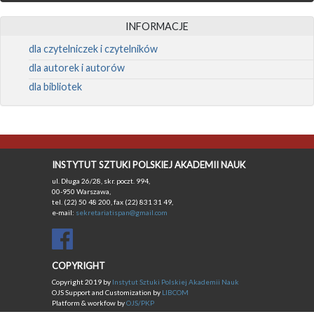
INFORMACJE
dla czytelniczek i czytelników
dla autorek i autorów
dla bibliotek
INSTYTUT SZTUKI POLSKIEJ AKADEMII NAUK
ul. Długa 26/28, skr. poczt. 994,
00-950 Warszawa,
tel. (22) 50 48 200, fax (22) 831 31 49,
e-mail:
sekretariatispan@gmail.com
COPYRIGHT
Copyright 2019 by
Instytut Sztuki Polskiej Akademii Nauk
OJS Support and Customization by
LIBCOM
Platform & workfow by
OJS/PKP