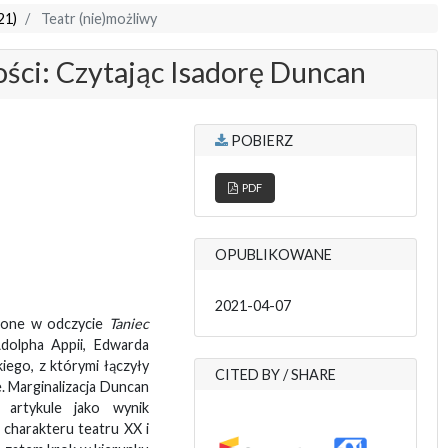
21)
Teatr (nie)możliwy
łości: Czytając Isadorę Duncan
POBIERZ
PDF
OPUBLIKOWANE
2021-04-07
ażone w odczycie
Taniec
Adolpha Appii, Edwarda
iego, z którymi łączyły
CITED BY / SHARE
e. Marginalizacja Duncan
 artykule jako wynik
 charakteru teatru XX i