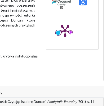
o zatem krok w kierunku
latywnego poszerzenia
0
teorii feministycznych,
ełnosprawności, autorka
epcji Duncan, które
półczesnych praktykach
 krytyka instytucjonalna,
ja
łości: Czytając Isadorę Duncan”,
Pamiętnik Teatralny
, 70(1), s. 11–