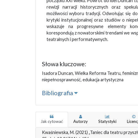
początku XXI wieku. Powrót do idei Duncan t
rewizji narracji historycznych oraz speku
możliwości wyboru tradycji. Odwołując się do 
krytyki instytucjonalnej oraz studiów o niep
wskazuje na progresywne elementy konc
korespondują z nowatorskimi trendami we ws
teatralnych i performatywnych.
Słowa kluczowe:
Isadora Duncan, Wielka Reforma Teatru, feminizm,
niepełnosprawność, edukacja artystyczna
Bibliografia
Jak cytować
Autorzy
Statystyki
Licenc
Kwaśniewska, M. (2021) „Taniec dla teatru przysz