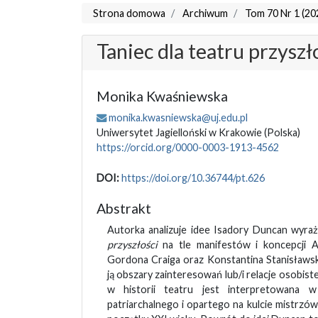
Strona domowa
Archiwum
Tom 70 Nr 1 (20
Taniec dla teatru przysz
Monika Kwaśniewska
monika.kwasniewska@uj.edu.pl
Uniwersytet Jagielloński w Krakowie
(Polska)
https://orcid.org/0000-0003-1913-4562
DOI:
https://doi.org/10.36744/pt.626
Abstrakt
Autorka analizuje idee Isadory Duncan wyr
przyszłości
na tle manifestów i koncepcji 
Gordona Craiga oraz Konstantina Stanisławsk
ją obszary zainteresowań lub/i relacje osobist
w historii teatru jest interpretowana w
patriarchalnego i opartego na kulcie mistrzów