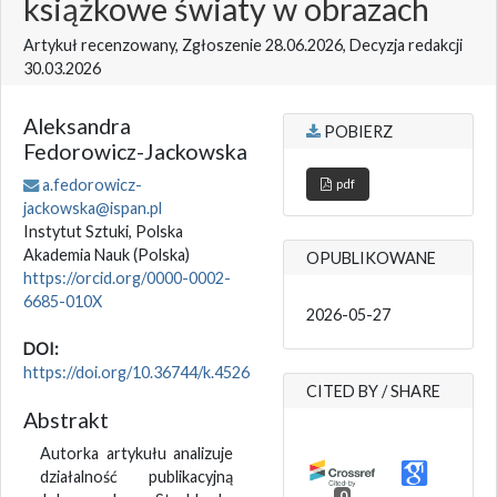
książkowe światy w obrazach
Artykuł recenzowany, Zgłoszenie 28.06.2026, Decyzja redakcji
30.03.2026
Aleksandra
POBIERZ
Fedorowicz-Jackowska
a.fedorowicz-
pdf
jackowska@ispan.pl
Instytut Sztuki, Polska
Akademia Nauk
(Polska)
OPUBLIKOWANE
https://orcid.org/0000-0002-
6685-010X
2026-05-27
DOI:
https://doi.org/10.36744/k.4526
CITED BY / SHARE
Abstrakt
Autorka artykułu analizuje
działalność publikacyjną
0