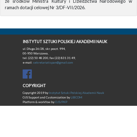
ze środków Ministra Kultury i Dziedzictwa Narodowego w
ramach dotacji celowej Nr 3/DF-VII/2026.
INSTYTUT SZTUKI POLSKIEJ AKADEMII NAUK
ul. Długa 26/28, skr. poczt. 994,
00-950 Warszawa,
tel. (22) 50 48 200, fax (22) 831 31 49,
e-mail:
sekretariatispan@gmail.com
COPYRIGHT
Copyright 2019 by
Instytut Sztuki Polskiej Akademii Nauk
OJS Support and Customization by
LIBCOM
Platform & workfow by
OJS/PKP