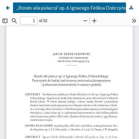
„Rondo alla polacca” op. 6 Ignacego Feliksa Dobrzyńskiego. Przyczynek do badań nad wczesną twórczością kompozytora i polonezem koncertowym w muzyce polskiej