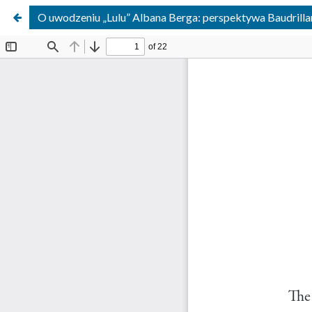
O uwodzeniu „Lulu” Albana Berga: perspektywa Baudrill