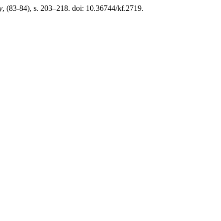
y
, (83-84), s. 203–218. doi: 10.36744/kf.2719.