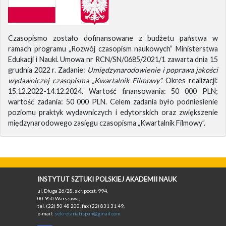
Czasopismo zostało dofinansowane z budżetu państwa w
ramach programu „Rozwój czasopism naukowych” Ministerstwa
Edukacji i Nauki. Umowa nr RCN/SN/0685/2021/1 zawarta dnia 15
grudnia 2022 r. Zadanie:
Umiędzynarodowienie i poprawa jakości
wydawniczej czasopisma „Kwartalnik Filmowy”.
Okres realizacji:
15.12.2022-14.12.2024. Wartość finansowania: 50 000 PLN;
wartość zadania: 50 000 PLN. Celem zadania było podniesienie
poziomu praktyk wydawniczych i edytorskich oraz zwiększenie
międzynarodowego zasięgu czasopisma „Kwartalnik Filmowy”.
INSTYTUT SZTUKI POLSKIEJ AKADEMII NAUK
ul. Długa 26/28, skr. poczt. 994,
00-950 Warszawa,
tel. (22) 50 48 200, fax (22) 831 31 49,
e-mail:
sekretariatispan@gmail.com